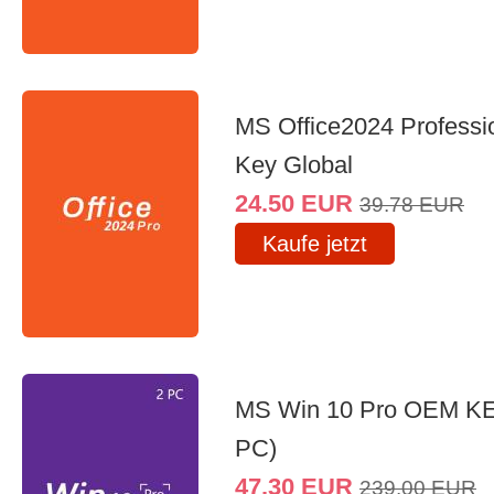
MS Office2024 Professi
Key Global
24.50
EUR
39.78
EUR
Kaufe jetzt
MS Win 10 Pro OEM K
PC)
47.30
EUR
239.00
EUR